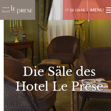
MENU
IT
DE
EN
FR
Die Säle des
Hotel Le Prese