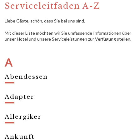
Serviceleitfaden A-Z
Liebe Gäste, schön, dass Sie bei uns sind.
Mit dieser Liste möchten wir Sie umfassende Informationen über
unser Hotel und unsere Serviceleistungen zur Verfügung stellen.
A
Abendessen
Von 18:30 Uhr bis 21:00 Uhr serviert, bitte reservieren Sie einen
Tisch an der Rezeption.
Adapter
Internationaler Steckdosenadapter erhalten Sie an der Rezeption.
Allergiker
Bitte melden Sie sich an der Rezeption, wenn Sie spezielle
Bettwäsche benötigen oder auf bestimmte Nahrungsmittel
Ankunft