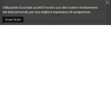
Utilizzando il portale accetti il nostro uso dei cookie e trattamento
dei dati personali, per una migliore esperienza di navigazione.
Scopri di più
Ai sensi della Legge federale sulla protezione dei dati (LPD)
acconsento al trattamento dei dati, di cui al punto 3.4. dell’informativa
privacy, per ricevere comunicazioni commerciali
Privacy e Termini di
Utilizzo